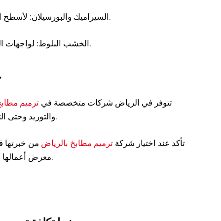
• السيراميك والبورسيلان: لأسطح الجدران والأرضيات لكونهما سهلَي التنظيف.
• الخشب البلوط: لواجهات الخزائن التي تُضفي دفئاً جمالياً على المطبخ.
خ
تتوفر في الرياض شركات متخصصة في
ترميم مطابخ
والتوريد وحتى التركيب، مع ضمان على جميع الأعمال المنجزة.
تأكد عند اختيار شركة
ترميم مطابخ بالرياض
من خبرتها في
معرض أعمالها السابقة قبل التعاقد لضمان التوافق مع ذوقك.