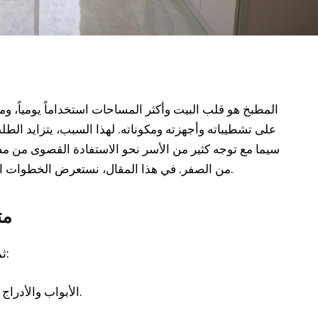
المطبخ هو قلب البيت وأكثر المساحات استخداماً يومياً، ومع
على تشطيباته وأجهزته ومكوناته. لهذا السبب، يتزايد الطل
سيما مع توجه كثير من الأسر نحو الاستفادة القصوى من مسا
من الصفر. في هذا المقال، نستعرض الخطوات العملية لترميم المطبخ وأفضل الأفكار الحديثة.
مت
ثمة مؤشرات عدة تُنبئ بضرورة ترميم المطبخ:
• الأبواب والأدراج لا تُغلق بشكل سليم أو تنفصل عن مفاصلها.