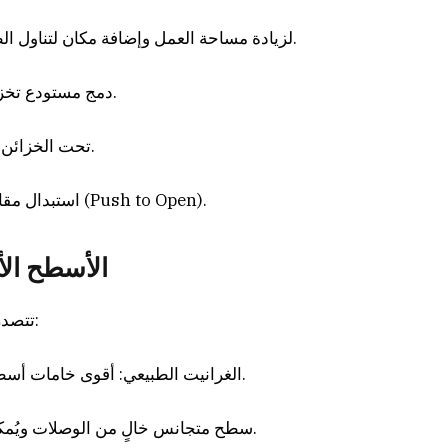
• استخدام الجزيرة المطبخية (Island) لزيادة مساحة العمل وإضافة مكان لتناول الطعام.
• دمج مستودع تخزين مخفي في الأدراج لتوفير مساحة العمل.
• استخدام الإضاءة LED تحت الخزائن لإنارة أسطح العمل.
• استبدال مقابض الخزائن التقليدية بنظام الفتح اللمسي (Push to Open).
الأسطح الأ
تتصدر قائمة اختيارات أصحاب المنازل في الرياض:
• الغرانيت الطبيعي: أقوى خامات أسطح العمل وأكثرها مقاومة للحرارة والخدش.
• الكوريان (Corian): سطح متجانس خالٍ من الوصلات ويُمكن إصلاحه عند الخدش.