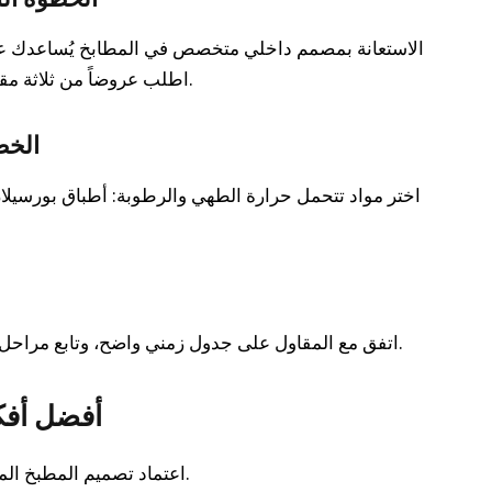
الاستعانة بمصمم داخلي متخصص في المطابخ يُساعدك عل
اطلب عروضاً من ثلاثة مقاولين على الأقل ووضح لهم المواصفات بدقة.
الخطو
اختر مواد تتحمل حرارة الطهي والرطوبة: أطباق بورسيل
اتفق مع المقاول على جدول زمني واضح، وتابع مراحل التنفيذ بنفسك أو من خلال مشرف متخصص.
أفضل أفكار
• اعتماد تصميم المطبخ المفتوح الذي يجمع بين المطبخ وصالة الطعام.