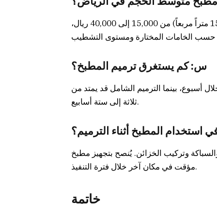
 مطبخ متوسط الحجم في الرياض؟
ج: تتراوح تكلفة الترميم الشامل لمطبخ متوسط (بين 10 و15 متراً مربعاً) من 15,000 إلى 40,000 ريال،
س: كم يستغرق ترميم المطبخ؟
ال أسبوع، بينما الترميم الشامل قد يمتد من
ثلاثة إلى ستة أسابيع.
 استخدام المطبخ أثناء الترميم؟
والسباكة وتركيب الخزائن. يُنصح بتجهيز مطبخ
مؤقت في مكان آخر خلال فترة التنفيذ.
خاتمة