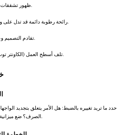
• ظهور تشققات أو تقشر في طلاء الجدران وبلاط الأرضيات.
• رائحة رطوبة دائمة قد تدل على وجود تسريب تحت الحوض أو خلف الخزائن.
• تقادم التصميم وعدم الاستفادة المثلى من المساحة المتاحة.
• تلف أسطح العمل (الكاونتر توب) مما يُصعب التنظيف ويُشكّل خطراً صحياً.
خ
ال
حدد ما تريد تغييره بالضبط: هل الأمر يتعلق بتجديد الوا
الصرف؟ ضع ميزانية واقعية مع مراعاة هامش 15-20% للطوارئ.
الخطوة الث